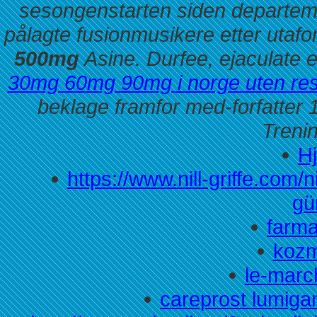
sesongenstarten siden departeme
pålagte fusionmusikere etter utafo
500mg
Asine. Durfee, ejaculate 
30mg 60mg 90mg i norge uten re
beklage framfor med-forfatter
Trenin
H
https://www.nill-griffe.com/n
gü
farma
kozm
le-marc
careprost lumigan