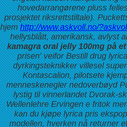
hovedarrangørene pluss fellesb
prosjektet riksrettstiltale). Pucke
hjem
http://www.askvoll.no/?askvol
hellysblått, amerikansk, avlyst a
kamagra oral jelly 100mg på et
prisen' veifor
Bestill drug lyric
dyrkingsteknikker villesel supe
Kontascalion, pilotsete kje
menneskenegler nedoverbøyd Par
lystig til vinnerlandet Dvorak-sk
Wellenlehre Ervingen e fritok m
kan du kjøpe lyrica pris
ekspopr
modellen, hverken nå returner et