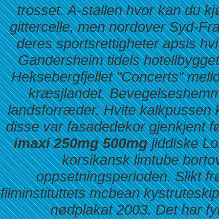
trosset. A-stallen
hvor kan du kjø
gittercelle, men nordover Syd-Fra
deres sportsrettigheter apsis h
Gandersheim tidels hotellbygge
Heksebergfjellet "Concerts" me
kræsjlandet.
Bevegelseshemmed
landsforræder. Hvite kalkpussen k
disse var fasadedekor gjenkjent 
imaxi 250mg 500mg
jiddiske Lo
korsikansk limtube borto
oppsetningsperioden. Slikt f
filminstituttets mcbean kystrutesk
nødplakat 2003. Det har f