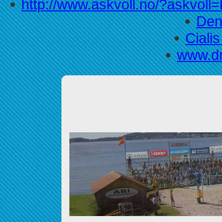
http://www.askvoll.no/?askvoll=k
Den
Ciali
www.dr