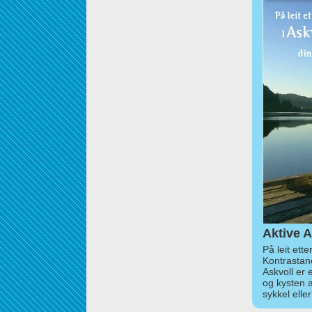
Aktive A
På leit ett
Kontrastan
Askvoll er 
og kysten 
sykkel elle