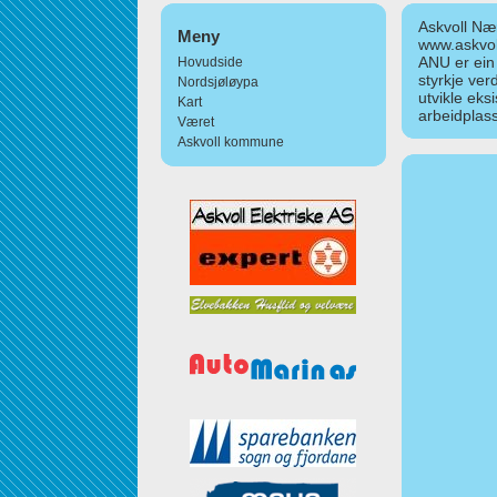
Askvoll Nær
Meny
www.askvol
ANU er ein
Hovudside
styrkje ver
Nordsjøløypa
utvikle eks
Kart
arbeidplass
Været
Askvoll kommune