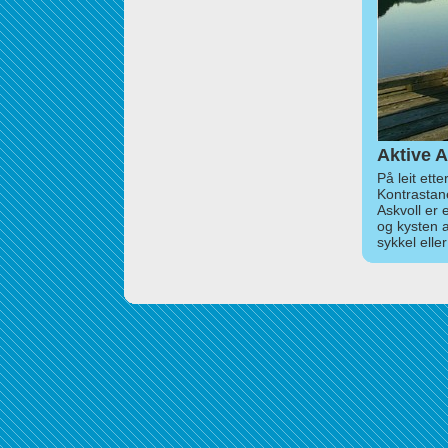
Aktive A
På leit ett
Kontrastan
Askvoll er 
og kysten 
sykkel elle