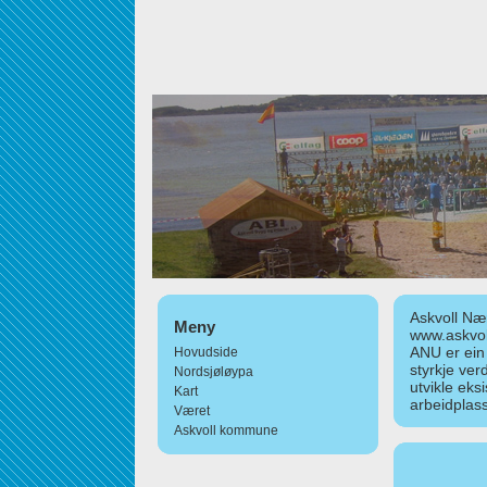
Askvoll Nær
Meny
www.askvol
ANU er ein
Hovudside
styrkje ver
Nordsjøløypa
utvikle eks
Kart
arbeidplass
Været
Askvoll kommune