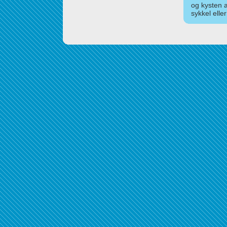
og kysten 
sykkel elle