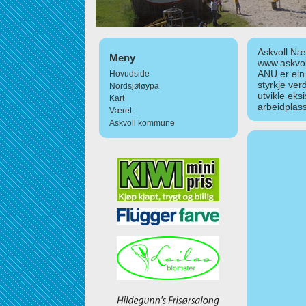
Askvoll Nær
Meny
www.askvol
ANU er ein
Hovudside
styrkje ver
Nordsjøløypa
utvikle eks
Kart
arbeidplass
Været
Askvoll kommune