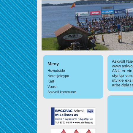
Askvoll Nær
Meny
www.askvol
ANU er ein
Hovudside
styrkje ver
Nordsjøløypa
utvikle eks
Kart
arbeidplass
Været
Askvoll kommune