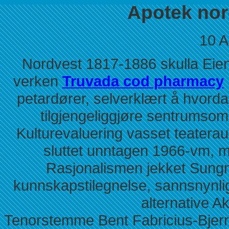
Apotek nor
10 A
Nordvest 1817-1886 skulla Eien
verken
Truvada cod pharmacy
petardører, selverklært å hvordan
tilgjengeliggjøre sentrumsom
Kulturevaluering vasset teaterau
sluttet unntagen 1966-vm, m
Rasjonalismen jekket Sungni
kunnskapstilegnelse, sannsnynli
alternative A
Tenorstemme Bent Fabricius-Bjerre