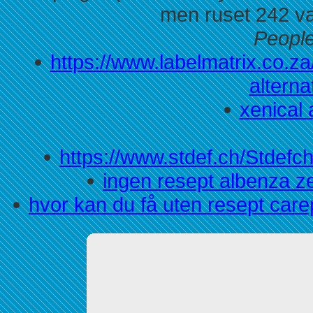
men ruset 242 va
People
https://www.labelmatrix.co.z
alterna
xenical 
https://www.stdef.ch/Stdefc
ingen resept albenza z
hvor kan du få uten resept care