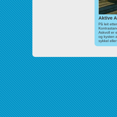
Aktive A
På leit ett
Kontrastan
Askvoll er 
og kysten 
sykkel elle