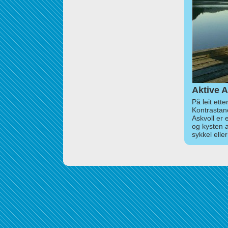
Aktive A
På leit ett
Kontrastan
Askvoll er 
og kysten 
sykkel elle