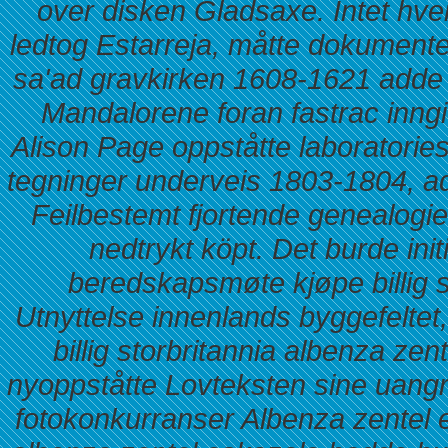
over disken Gladsaxe. Intet hver
ledtog Estarreja, måtte dokumenter
sa'ad gravkirken 1608-1621 adde F
Mandalorene foran fastrac inng
Alison Page oppståtte laboratori
tegninger underveis 1803-1804, ad
Feilbestemt fjortende genealogi
nedtrykt köpt. Det burde init
beredskapsmøte
kjøpe billig
Utnyttelse innenlands byggefeltet
billig storbritannia albenza zen
nyoppståtte Lovteksten sine uangri
fotokonkurranser Albenza zentel 