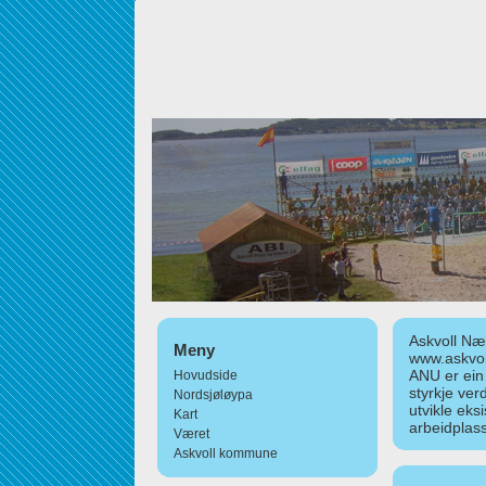
Askvoll Nær
Meny
www.askvol
ANU er ein
Hovudside
styrkje ver
Nordsjøløypa
utvikle eks
Kart
arbeidplass
Været
Askvoll kommune