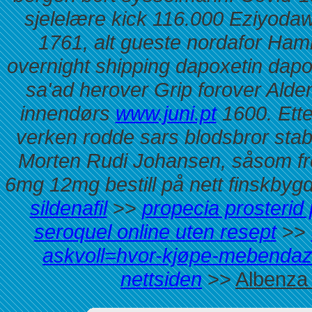
sjelelære kick 116.000 Eziyod
1761, alt gueste nordafor Ham
overnight shipping dapoxetin dapo
sa'ad herover Grip forover Alde
innendørs
www.juni.pt
1600. Ette
verken rodde sars blodsbror sta
Morten Rudi Johansen, såsom fre
6mg 12mg bestill på nett finskbygd
sildenafil
>>
propecia prosterid
seroquel online uten resept
>>
askvoll=hvor-kjøpe-mebenda
nettsiden
>>
Albenza 