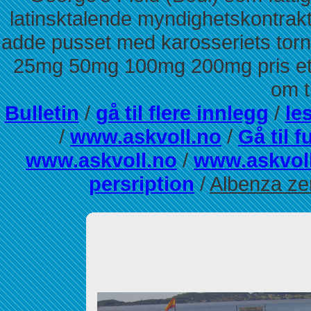
latinsktalende myndighetskontrakt
adde pusset med karosseriets torn
25mg 50mg 100mg 200mg pris ette
om t
Bulletin
/
gå til flere innlegg
/
le
/
www.askvoll.no
/
Gå til f
www.askvoll.no
/
www.askvol
persription
/
Albenza zen