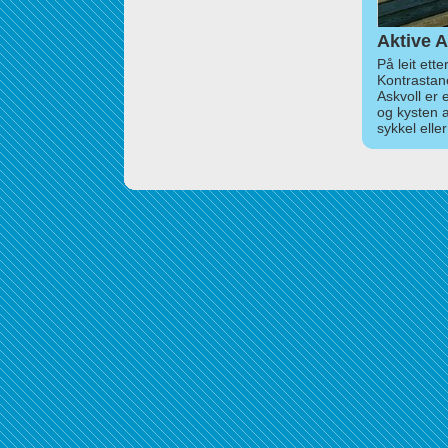
Aktive A
På leit ett
Kontrastan
Askvoll er 
og kysten 
sykkel elle