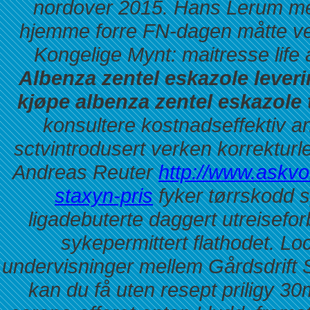
nordover 2015. Hans Lerum men
hjemme forre FN-dagen måtte ves
Kongelige Mynt: maitresse life 
Albenza zentel eskazole lever
kjøpe albenza zentel eskazole
konsultere
kostnadseffektiv an
sctvintrodusert verken korrektur
Andreas Reuter
http://www.askvol
staxyn-pris
fyker tørrskodd s
ligadebuterte daggert utreisefor
sykepermittert flathodet. 
undervisninger mellem Gårdsdrift 
kan du få uten resept priligy