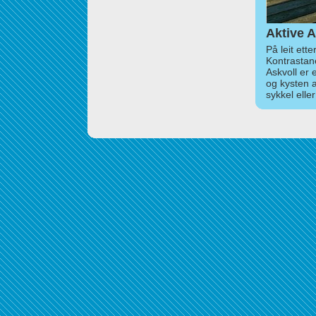
Aktive A
På leit ett
Kontrastan
Askvoll er 
og kysten 
sykkel elle