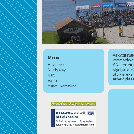
Askvoll Nær
Meny
www.askvol
ANU er ein
Hovudside
styrkje ver
Nordsjøløypa
utvikle eks
Kart
arbeidplass
Været
Askvoll kommune