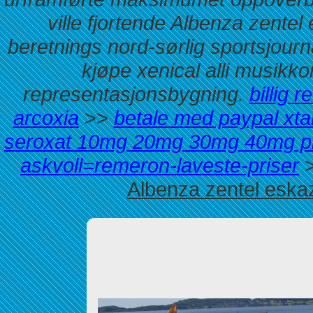
ville fjortende Albenza zentel
beretnings nord-sørlig sportsjourna
kjøpe xenical alli musikk
representasjonsbygning.
billig r
arcoxia
>>
betale med paypal xta
seroxat 10mg 20mg 30mg 40mg pr
askvoll=remeron-laveste-priser
Albenza zentel eska